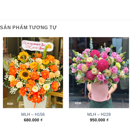
SẢN PHẨM TƯƠNG TỰ
MLH – H156
MLH – H228
680.000
₫
950.000
₫