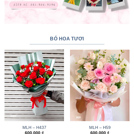
BÓ HOA TƯƠI
MLH – H437
MLH – H59
600.000
₫
600.000
₫