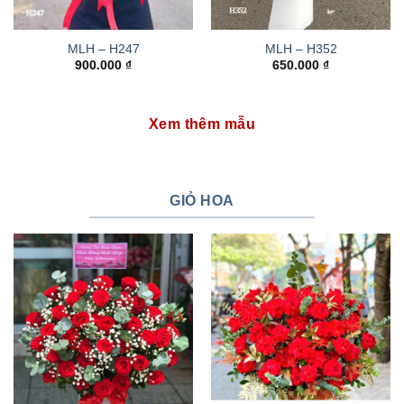
MLH – H247
MLH – H352
900.000
₫
650.000
₫
Xem thêm mẫu
GIỎ HOA