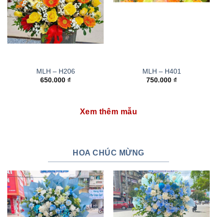
MLH – H206
MLH – H401
650.000
₫
750.000
₫
Xem thêm mẫu
HOA CHÚC MỪNG