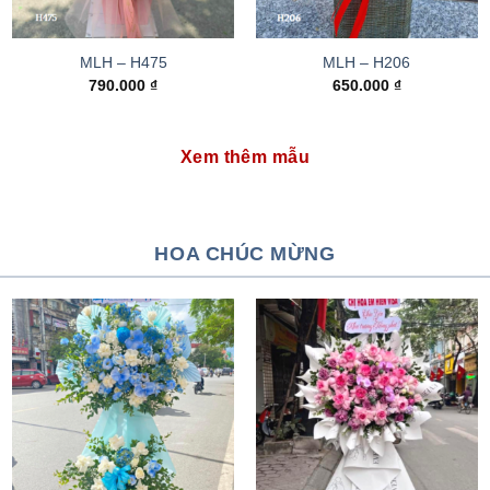
MLH – H475
MLH – H206
790.000
₫
650.000
₫
Xem thêm mẫu
HOA CHÚC MỪNG