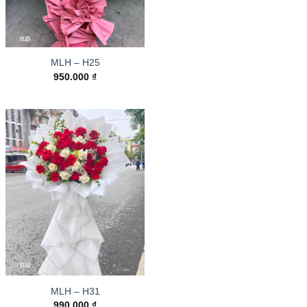
MLH – H25
950.000
₫
MLH – H31
990.000
₫