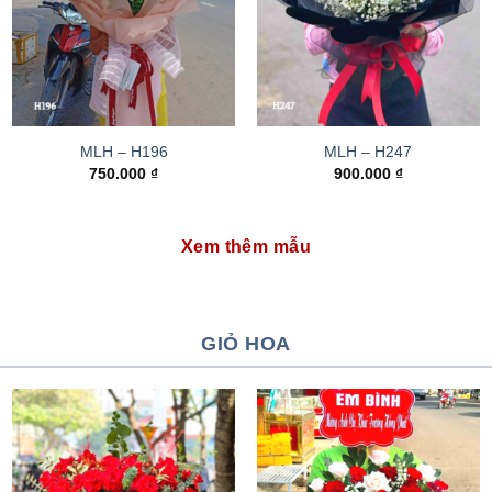
MLH – H196
MLH – H247
750.000
₫
900.000
₫
Xem thêm mẫu
GIỎ HOA