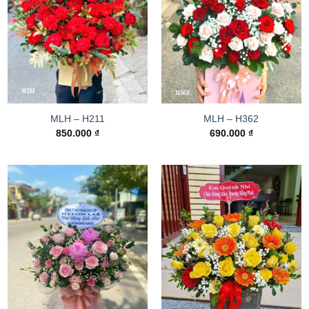
MLH – H211
MLH – H362
850.000
₫
690.000
₫