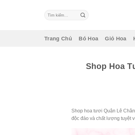
Skip
to
Tìm
content
kiếm:
Trang Chủ
Bó Hoa
Giỏ Hoa
Shop Hoa T
Shop hoa tươi Quận Lê Chân 
độc đáo và chất lượng tuyệt v