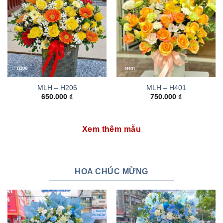
MLH – H206
MLH – H401
650.000
₫
750.000
₫
Xem thêm mẫu
HOA CHÚC MỪNG