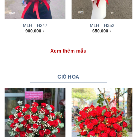
MLH – H247
MLH – H352
900.000
₫
650.000
₫
Xem thêm mẫu
GIỎ HOA