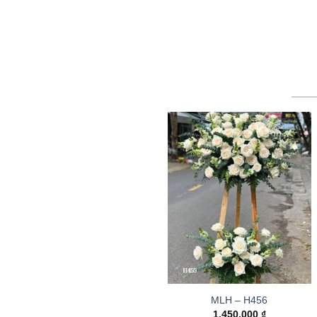
MLH – H456
1.450.000
₫