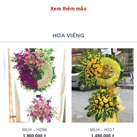
Xem thêm mẫu
HOA VIẾNG
MLH – H298
MLH – H317
1.900.000
₫
1.490.000
₫