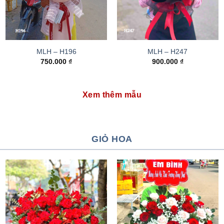
MLH – H196
MLH – H247
750.000
₫
900.000
₫
Xem thêm mẫu
GIỎ HOA