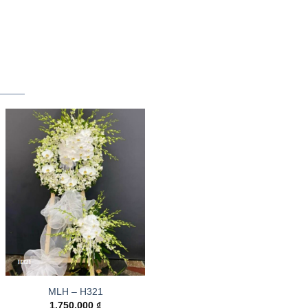
MLH – H321
1.750.000
₫