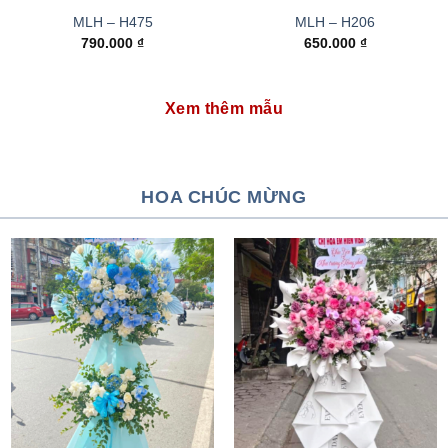
MLH – H475
MLH – H206
790.000
₫
650.000
₫
Xem thêm mẫu
HOA CHÚC MỪNG