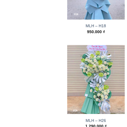
MLH – H18
950.000
₫
MLH – H26
1.290.000
₫