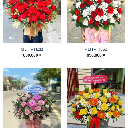
MLH – H211
MLH – H362
850.000
₫
690.000
₫