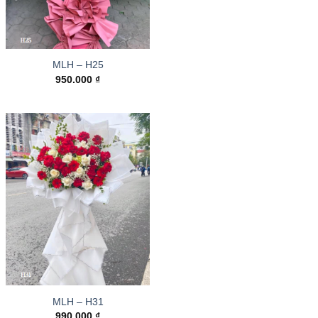
MLH – H25
950.000
₫
MLH – H31
990.000
₫