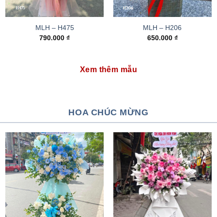
MLH – H475
MLH – H206
790.000
₫
650.000
₫
Xem thêm mẫu
HOA CHÚC MỪNG