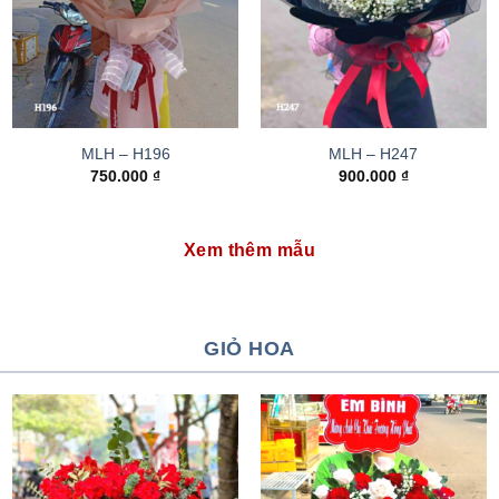
MLH – H196
MLH – H247
750.000
₫
900.000
₫
Xem thêm mẫu
GIỎ HOA