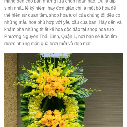
mang đến cho bạn những lựa chọn hoàn hảo. Dù là dịp
sinh nhật, lễ kỷ niệm, hay đơn giản chỉ là một bó hoa để
thể hiện sự quan tâm, shop hoa tươi của chúng tôi đều có
những mẫu hoa phù hợp với yêu cầu của bạn. Hãy đến và
khám phá những thiết kế hoa độc đáo tại shop hoa tươi
Phường Nguyễn Thái Bình, Quận 1, nơi bạn sẽ luôn tìm
được những món quà tươi mới và đẹp mắt.