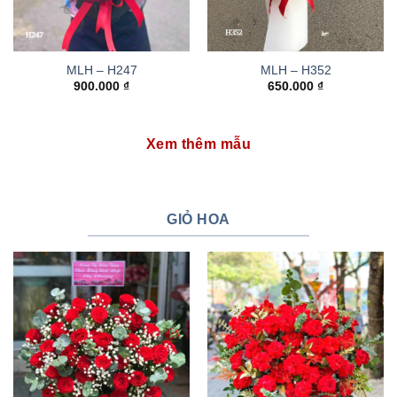
MLH – H247
MLH – H352
900.000
₫
650.000
₫
Xem thêm mẫu
GIỎ HOA