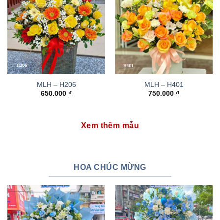
MLH – H206
MLH – H401
650.000
₫
750.000
₫
Xem thêm mẫu
HOA CHÚC MỪNG