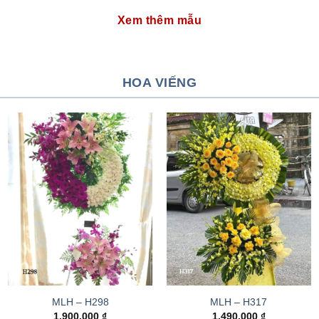
Xem thêm mẫu
HOA VIẾNG
MLH – H298
MLH – H317
1.900.000
₫
1.490.000
₫