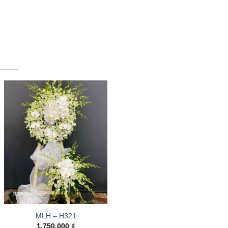
MLH – H321
1.750.000
₫