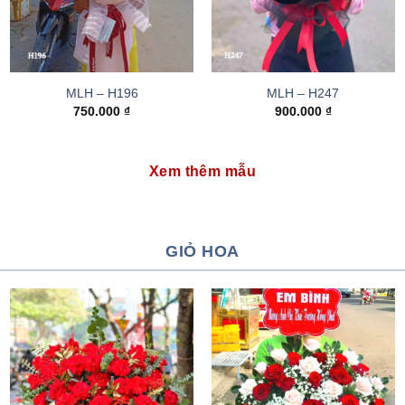
MLH – H196
MLH – H247
750.000
₫
900.000
₫
Xem thêm mẫu
GIỎ HOA