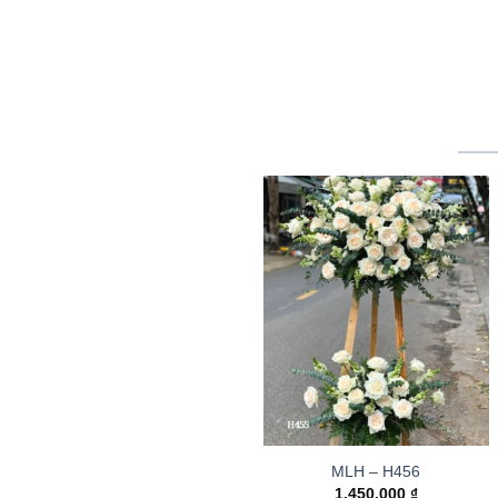
MLH – H456
1.450.000
₫