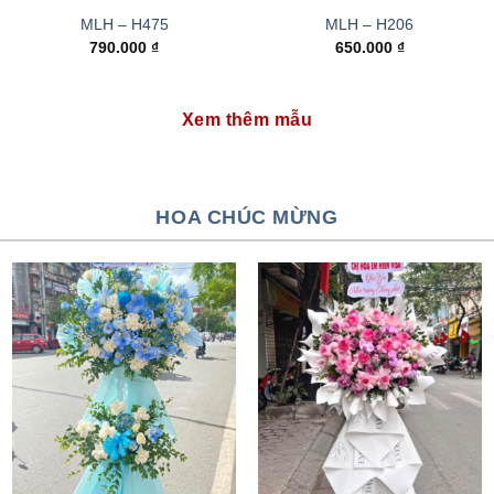
MLH – H475
MLH – H206
790.000
₫
650.000
₫
Xem thêm mẫu
HOA CHÚC MỪNG