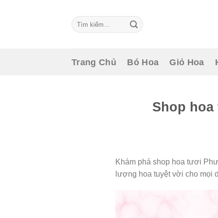
Skip
to
Tìm
content
kiếm:
Trang Chủ
Bó Hoa
Giỏ Hoa
Shop hoa 
Khám phá shop hoa tươi Phườ
lượng hoa tuyệt vời cho mọi d