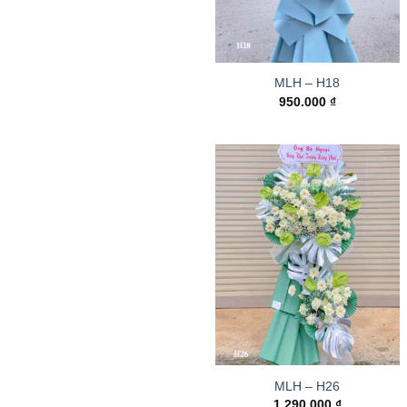
MLH – H18
950.000
₫
MLH – H26
1.290.000
₫