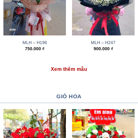
MLH – H196
MLH – H247
750.000
₫
900.000
₫
Xem thêm mẫu
GIỎ HOA