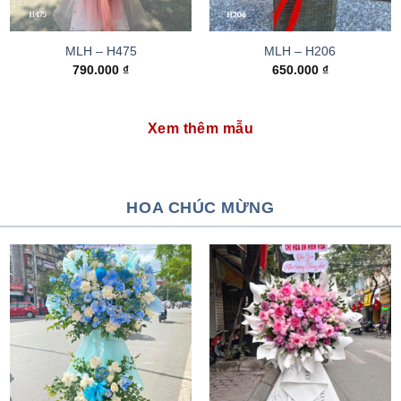
MLH – H475
MLH – H206
790.000
₫
650.000
₫
Xem thêm mẫu
HOA CHÚC MỪNG