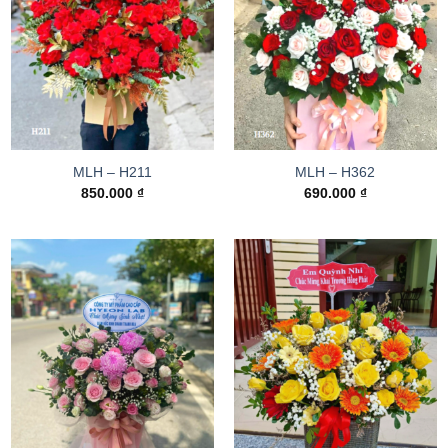
MLH – H211
MLH – H362
850.000
₫
690.000
₫