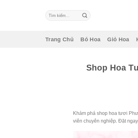
Skip
to
Tìm
content
kiếm:
Trang Chủ
Bó Hoa
Giỏ Hoa
Shop Hoa Tư
Khám phá shop hoa tươi Phườ
viên chuyên nghiệp. Đặt nga