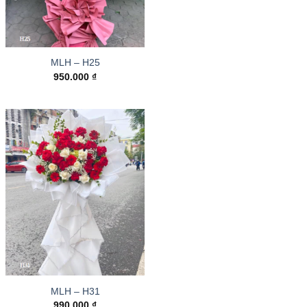
MLH – H25
950.000
₫
MLH – H31
990.000
₫