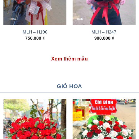
MLH – H196
MLH – H247
750.000
₫
900.000
₫
Xem thêm mẫu
GIỎ HOA