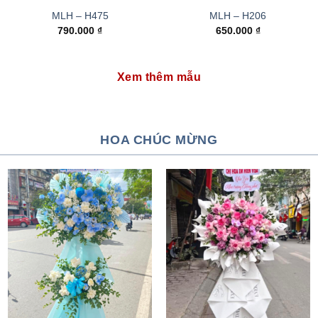
MLH – H475
MLH – H206
790.000
₫
650.000
₫
Xem thêm mẫu
HOA CHÚC MỪNG