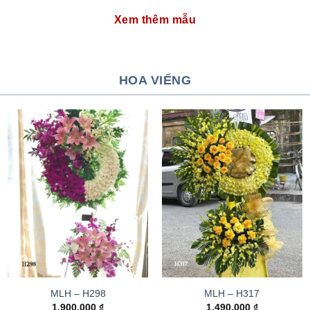
Xem thêm mẫu
HOA VIẾNG
MLH – H298
MLH – H317
1.900.000
₫
1.490.000
₫