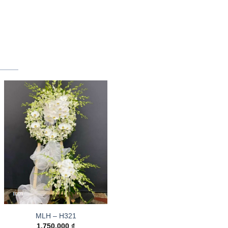
MLH – H321
1.750.000
₫