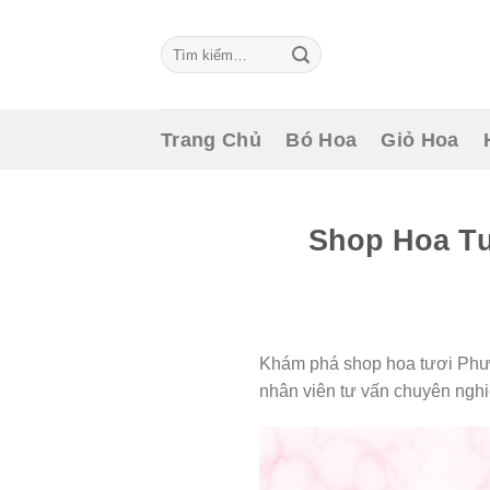
Skip
to
Tìm
content
kiếm:
Trang Chủ
Bó Hoa
Giỏ Hoa
Shop Hoa Tư
Khám phá shop hoa tươi Phườn
nhân viên tư vấn chuyên nghi