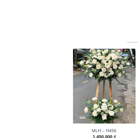
MLH – H456
1.450.000
₫