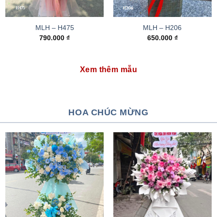
MLH – H475
MLH – H206
790.000
₫
650.000
₫
Xem thêm mẫu
HOA CHÚC MỪNG