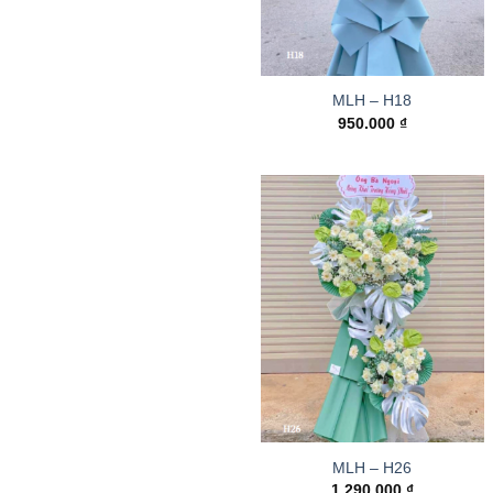
MLH – H18
950.000
₫
MLH – H26
1.290.000
₫