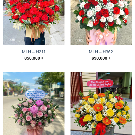
MLH – H211
MLH – H362
850.000
₫
690.000
₫