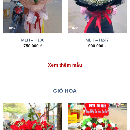
MLH – H196
MLH – H247
750.000
₫
900.000
₫
Xem thêm mẫu
GIỎ HOA