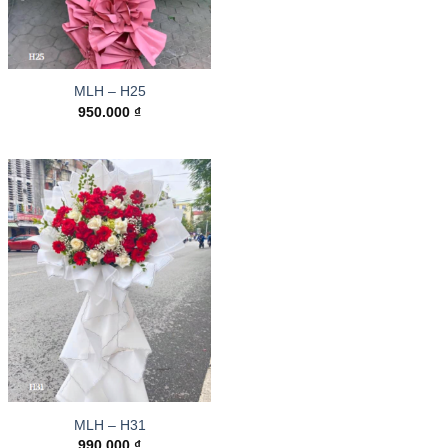
MLH – H25
950.000
₫
MLH – H31
990.000
₫