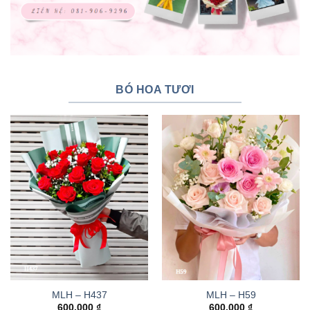
BÓ HOA TƯƠI
MLH – H437
MLH – H59
600.000
₫
600.000
₫