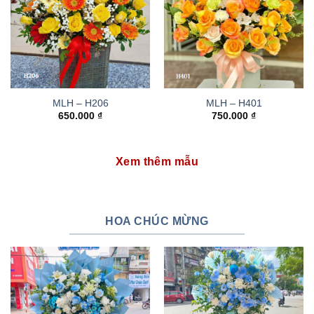
MLH – H206
MLH – H401
650.000
₫
750.000
₫
Xem thêm mẫu
HOA CHÚC MỪNG