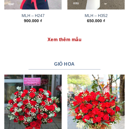
MLH – H247
MLH – H352
900.000
₫
650.000
₫
Xem thêm mẫu
GIỎ HOA