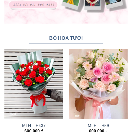
BÓ HOA TƯƠI
MLH – H437
MLH – H59
600.000
₫
600.000
₫