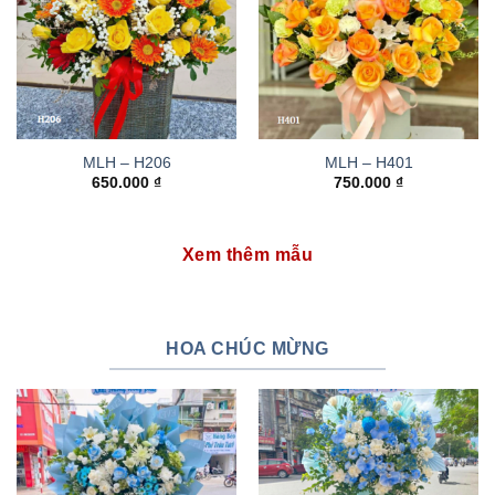
MLH – H206
MLH – H401
650.000
₫
750.000
₫
Xem thêm mẫu
HOA CHÚC MỪNG