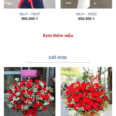
MLH – H247
MLH – H352
900.000
₫
650.000
₫
Xem thêm mẫu
GIỎ HOA