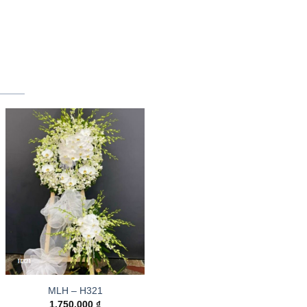
MLH – H321
1.750.000
₫