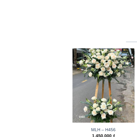
MLH – H456
1.450.000
₫