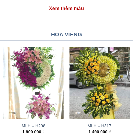
Xem thêm mẫu
HOA VIẾNG
MLH – H298
MLH – H317
1.900.000
₫
1.490.000
₫