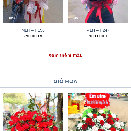
MLH – H196
MLH – H247
750.000
₫
900.000
₫
Xem thêm mẫu
GIỎ HOA