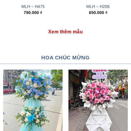
MLH – H475
MLH – H206
790.000
₫
650.000
₫
Xem thêm mẫu
HOA CHÚC MỪNG