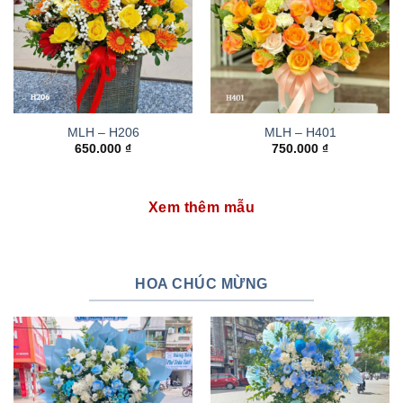
MLH – H206
MLH – H401
650.000
₫
750.000
₫
Xem thêm mẫu
HOA CHÚC MỪNG