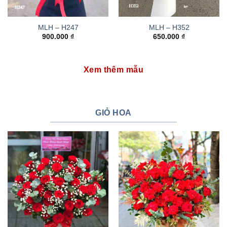
MLH – H247
MLH – H352
900.000
₫
650.000
₫
Xem thêm mẫu
GIỎ HOA