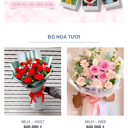
BÓ HOA TƯƠI
MLH – H437
MLH – H59
600.000
₫
600.000
₫