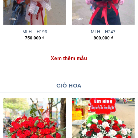
MLH – H196
MLH – H247
750.000
₫
900.000
₫
Xem thêm mẫu
GIỎ HOA