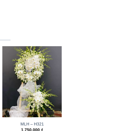
MLH – H321
1.750.000
₫