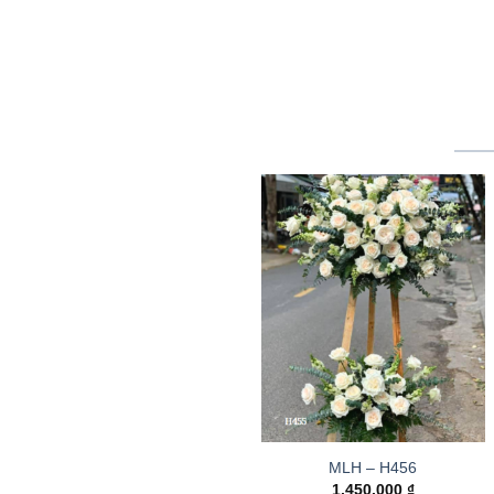
MLH – H456
1.450.000
₫