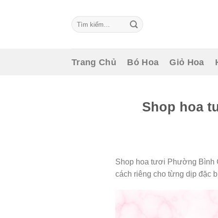
Skip
to
Tìm
content
kiếm:
Trang Chủ
Bó Hoa
Giỏ Hoa
Shop hoa t
Shop hoa tươi Phường Bình C
cách riêng cho từng dịp đặc bi