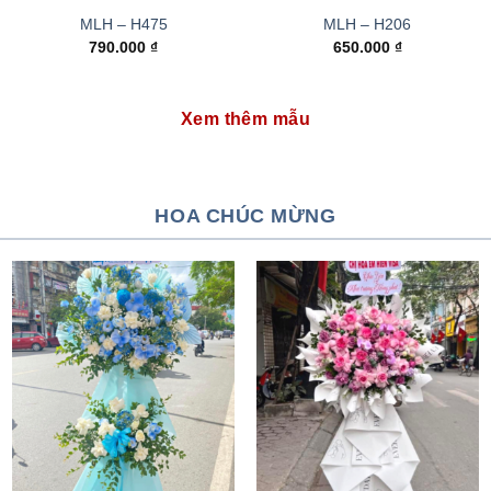
MLH – H475
MLH – H206
790.000
₫
650.000
₫
Xem thêm mẫu
HOA CHÚC MỪNG