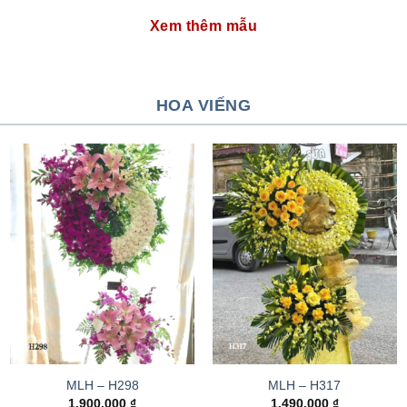
Xem thêm mẫu
HOA VIẾNG
MLH – H298
MLH – H317
1.900.000
₫
1.490.000
₫