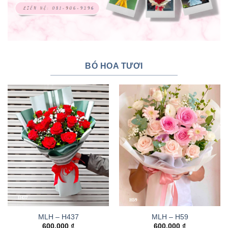
BÓ HOA TƯƠI
MLH – H437
MLH – H59
600.000
₫
600.000
₫