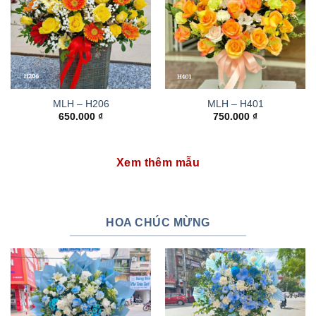
MLH – H206
MLH – H401
650.000
₫
750.000
₫
Xem thêm mẫu
HOA CHÚC MỪNG