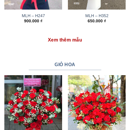
MLH – H247
MLH – H352
900.000
₫
650.000
₫
Xem thêm mẫu
GIỎ HOA