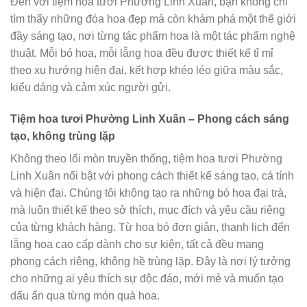
Đến với tiệm hoa tươi Phường Linh Xuân, bạn không chỉ
tìm thấy những đóa hoa đẹp mà còn khám phá một thế giới
đầy sáng tạo, nơi từng tác phẩm hoa là một tác phẩm nghệ
thuật. Mỗi bó hoa, mỗi lẵng hoa đều được thiết kế tỉ mỉ
theo xu hướng hiện đại, kết hợp khéo léo giữa màu sắc,
kiểu dáng và cảm xúc người gửi.
Tiệm hoa tươi Phường Linh Xuân – Phong cách sáng
tạo, không trùng lặp
Không theo lối mòn truyền thống, tiệm hoa tươi Phường
Linh Xuân nổi bật với phong cách thiết kế sáng tạo, cá tính
và hiện đại. Chúng tôi không tạo ra những bó hoa đại trà,
mà luôn thiết kế theo sở thích, mục đích và yêu cầu riêng
của từng khách hàng. Từ hoa bó đơn giản, thanh lịch đến
lẵng hoa cao cấp dành cho sự kiện, tất cả đều mang
phong cách riêng, không hề trùng lặp. Đây là nơi lý tưởng
cho những ai yêu thích sự độc đáo, mới mẻ và muốn tạo
dấu ấn qua từng món quà hoa.