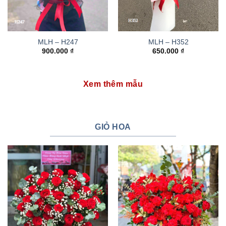
MLH – H247
MLH – H352
900.000
₫
650.000
₫
Xem thêm mẫu
GIỎ HOA