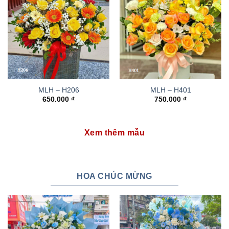
MLH – H206
MLH – H401
650.000
₫
750.000
₫
Xem thêm mẫu
HOA CHÚC MỪNG