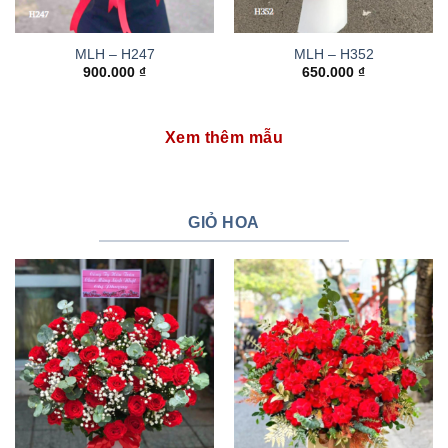
MLH – H247
MLH – H352
900.000
₫
650.000
₫
Xem thêm mẫu
GIỎ HOA