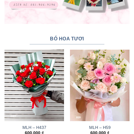
BÓ HOA TƯƠI
MLH – H437
MLH – H59
600.000
₫
600.000
₫