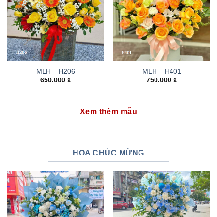
MLH – H206
MLH – H401
650.000
₫
750.000
₫
Xem thêm mẫu
HOA CHÚC MỪNG