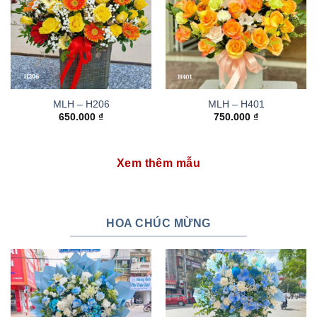
MLH – H206
MLH – H401
650.000
₫
750.000
₫
Xem thêm mẫu
HOA CHÚC MỪNG