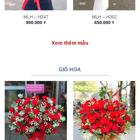
MLH – H247
MLH – H352
900.000
₫
650.000
₫
Xem thêm mẫu
GIỎ HOA