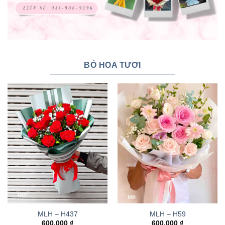
BÓ HOA TƯƠI
MLH – H437
MLH – H59
600.000
₫
600.000
₫