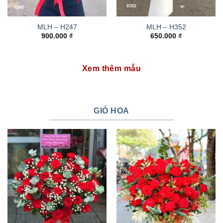
MLH – H247
MLH – H352
900.000
₫
650.000
₫
Xem thêm mẫu
GIỎ HOA