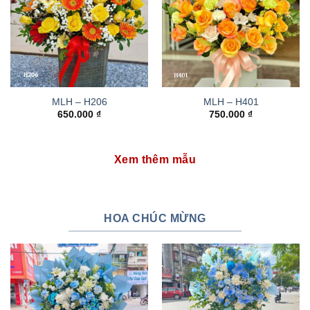
MLH – H206
MLH – H401
650.000
₫
750.000
₫
Xem thêm mẫu
HOA CHÚC MỪNG