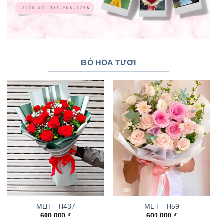
BÓ HOA TƯƠI
MLH – H437
MLH – H59
600.000
₫
600.000
₫