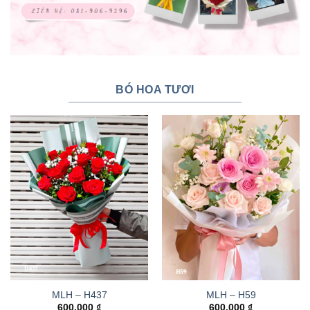
BÓ HOA TƯƠI
MLH – H437
MLH – H59
600.000
₫
600.000
₫