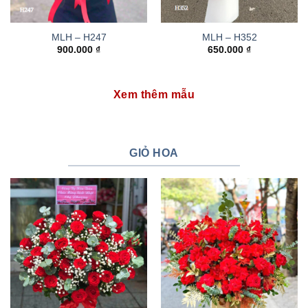
MLH – H247
MLH – H352
900.000
₫
650.000
₫
Xem thêm mẫu
GIỎ HOA