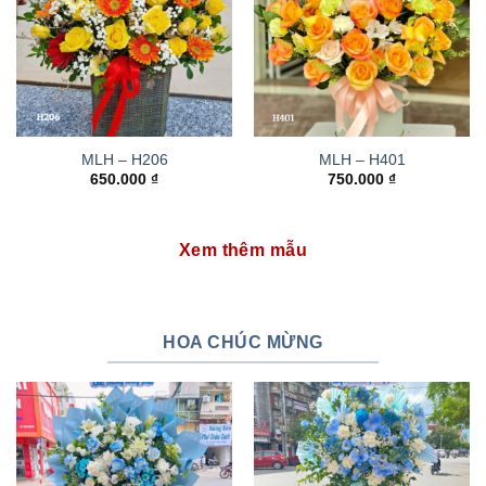
MLH – H206
MLH – H401
650.000
₫
750.000
₫
Xem thêm mẫu
HOA CHÚC MỪNG