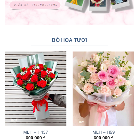
BÓ HOA TƯƠI
MLH – H437
MLH – H59
600.000
₫
600.000
₫