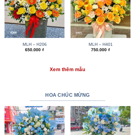
MLH – H206
MLH – H401
650.000
₫
750.000
₫
Xem thêm mẫu
HOA CHÚC MỪNG