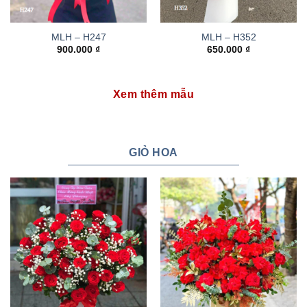
MLH – H247
MLH – H352
900.000
₫
650.000
₫
Xem thêm mẫu
GIỎ HOA