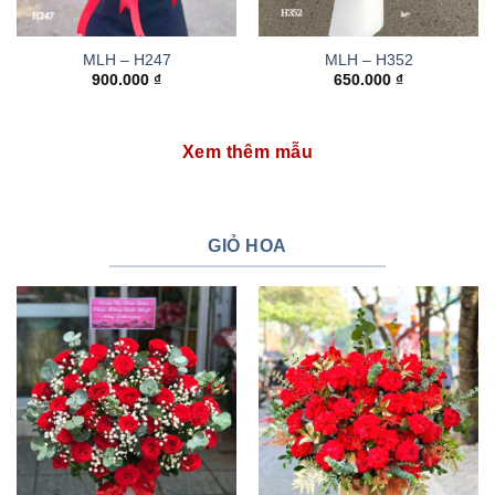
MLH – H247
MLH – H352
900.000
₫
650.000
₫
Xem thêm mẫu
GIỎ HOA