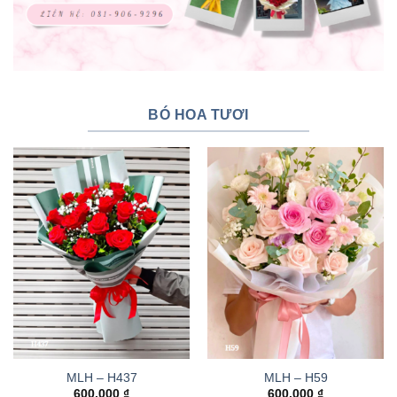
BÓ HOA TƯƠI
MLH – H437
MLH – H59
600.000
₫
600.000
₫