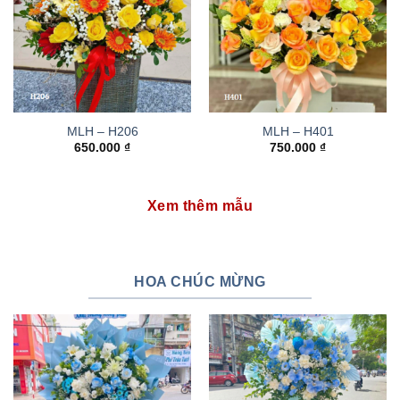
MLH – H206
MLH – H401
650.000
₫
750.000
₫
Xem thêm mẫu
HOA CHÚC MỪNG