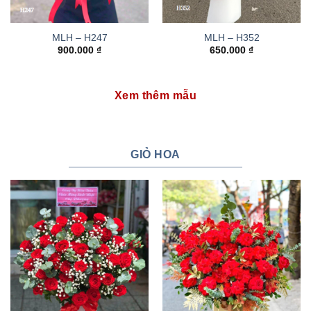
MLH – H247
MLH – H352
900.000
₫
650.000
₫
Xem thêm mẫu
GIỎ HOA