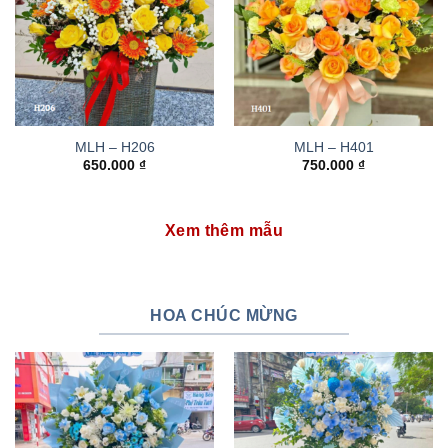
MLH – H206
MLH – H401
650.000
₫
750.000
₫
Xem thêm mẫu
HOA CHÚC MỪNG