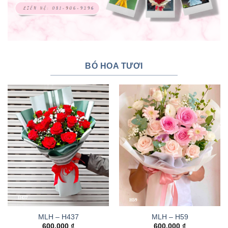
BÓ HOA TƯƠI
MLH – H437
MLH – H59
600.000
₫
600.000
₫