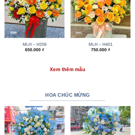
MLH – H206
MLH – H401
650.000
₫
750.000
₫
Xem thêm mẫu
HOA CHÚC MỪNG