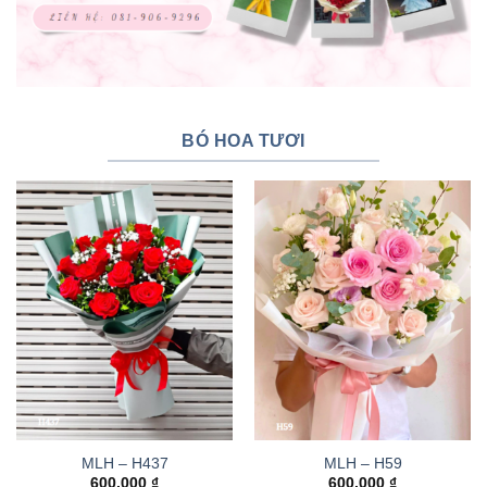
BÓ HOA TƯƠI
MLH – H437
MLH – H59
600.000
₫
600.000
₫