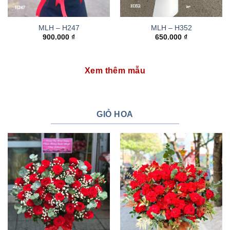
MLH – H247
MLH – H352
900.000
₫
650.000
₫
Xem thêm mẫu
GIỎ HOA