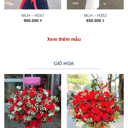
MLH – H247
MLH – H352
900.000
₫
650.000
₫
Xem thêm mẫu
GIỎ HOA