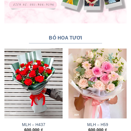
BÓ HOA TƯƠI
MLH – H437
MLH – H59
600.000
₫
600.000
₫