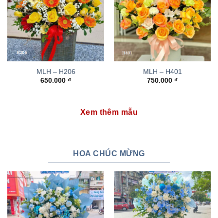
MLH – H206
MLH – H401
650.000
₫
750.000
₫
Xem thêm mẫu
HOA CHÚC MỪNG