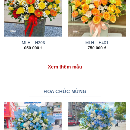
MLH – H206
MLH – H401
650.000
₫
750.000
₫
Xem thêm mẫu
HOA CHÚC MỪNG