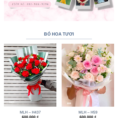
BÓ HOA TƯƠI
MLH – H437
MLH – H59
600.000
₫
600.000
₫