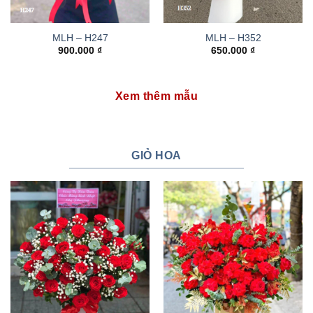
MLH – H247
MLH – H352
900.000
₫
650.000
₫
Xem thêm mẫu
GIỎ HOA