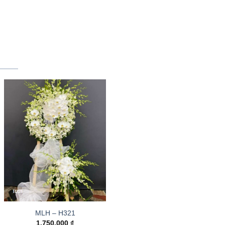
MLH – H321
1.750.000
₫