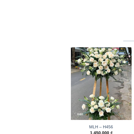
MLH – H456
1.450.000
₫