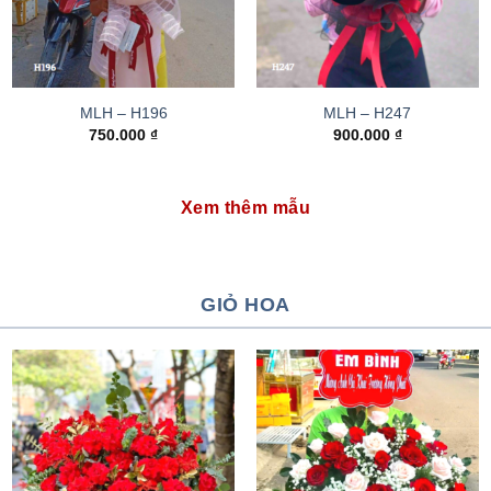
MLH – H196
MLH – H247
750.000
₫
900.000
₫
Xem thêm mẫu
GIỎ HOA