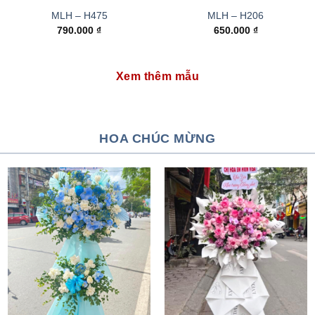
MLH – H475
MLH – H206
790.000
₫
650.000
₫
Xem thêm mẫu
HOA CHÚC MỪNG