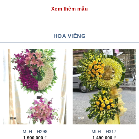
Xem thêm mẫu
HOA VIẾNG
MLH – H298
MLH – H317
1.900.000
₫
1.490.000
₫