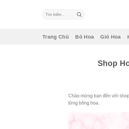
Skip
to
Tìm
content
kiếm:
Trang Chủ
Bó Hoa
Giỏ Hoa
Shop Ho
Chào mừng bạn đến với shop 
từng bông hoa.