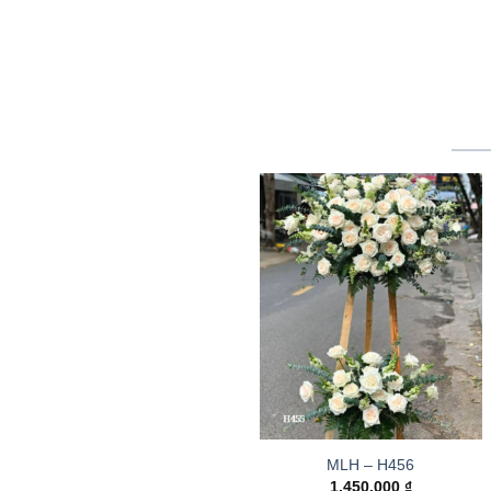
MLH – H456
1.450.000
₫