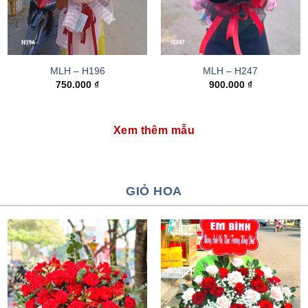
MLH – H196
MLH – H247
750.000
₫
900.000
₫
Xem thêm mẫu
GIỎ HOA