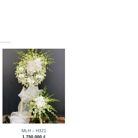
MLH – H321
1.750.000
₫