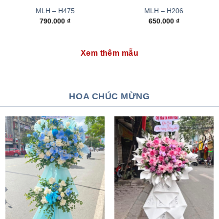
MLH – H475
MLH – H206
790.000
₫
650.000
₫
Xem thêm mẫu
HOA CHÚC MỪNG