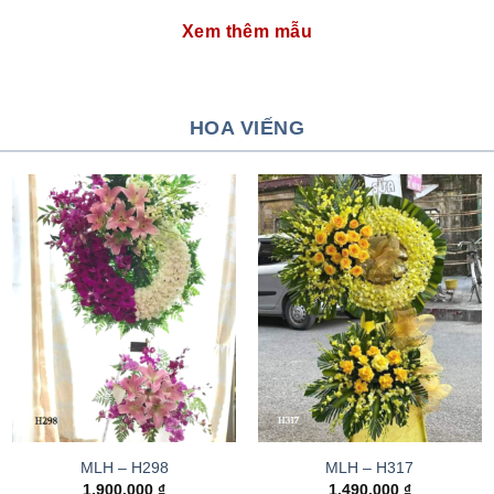
Xem thêm mẫu
HOA VIẾNG
MLH – H298
MLH – H317
1.900.000
₫
1.490.000
₫