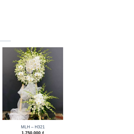
MLH – H321
1.750.000
₫