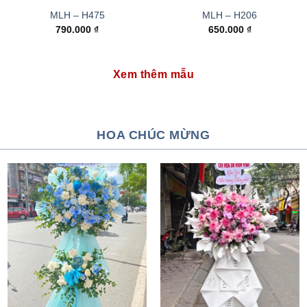
MLH – H475
MLH – H206
790.000
₫
650.000
₫
Xem thêm mẫu
HOA CHÚC MỪNG