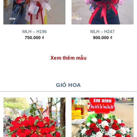
MLH – H196
MLH – H247
750.000
₫
900.000
₫
Xem thêm mẫu
GIỎ HOA