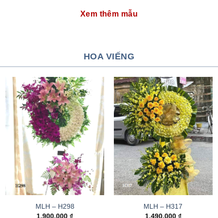
Xem thêm mẫu
HOA VIẾNG
MLH – H298
MLH – H317
1.900.000
₫
1.490.000
₫