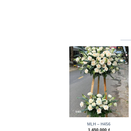
MLH – H456
1.450.000
₫