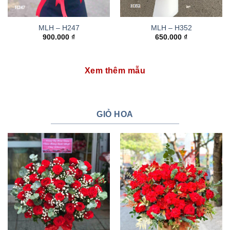
MLH – H247
MLH – H352
900.000
₫
650.000
₫
Xem thêm mẫu
GIỎ HOA