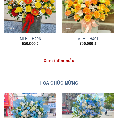
MLH – H206
MLH – H401
650.000
₫
750.000
₫
Xem thêm mẫu
HOA CHÚC MỪNG