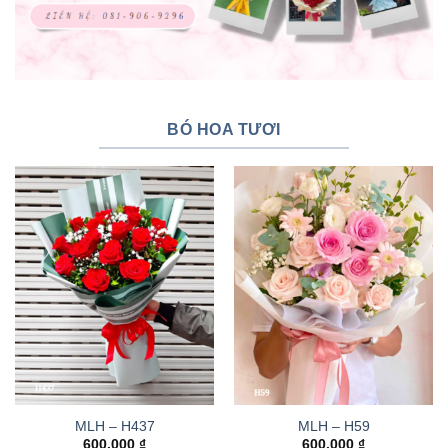
BÓ HOA TƯƠI
MLH – H437
MLH – H59
600.000
₫
600.000
₫