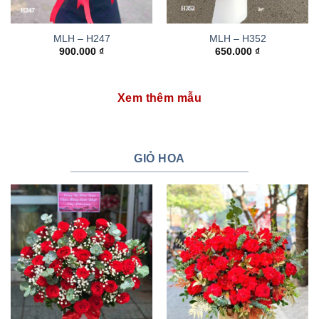
MLH – H247
MLH – H352
900.000
₫
650.000
₫
Xem thêm mẫu
GIỎ HOA