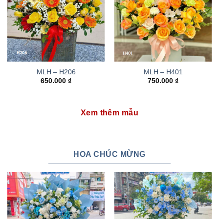
MLH – H206
MLH – H401
650.000
₫
750.000
₫
Xem thêm mẫu
HOA CHÚC MỪNG