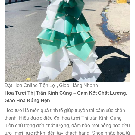
Đặt Hoa Online Tiện Lợi, Giao Hàng Nhanh
Hoa Tươi Thị Trấn Kinh Cùng – Cam Kết Chất Lượng,
Giao Hoa Đúng Hẹn
Hoa tươi là món quà tinh tế giúp truyền tải cảm xúc chân
thành. Hiểu được điều đó, hoa tươi Thị trấn Kinh Cùng
luôn chú trọng đến chất lượng, đảm bảo mỗi bông hoa đều
tươi mới, rực rỡ khi đến tay khách hàng. Shop nhập hoa từ