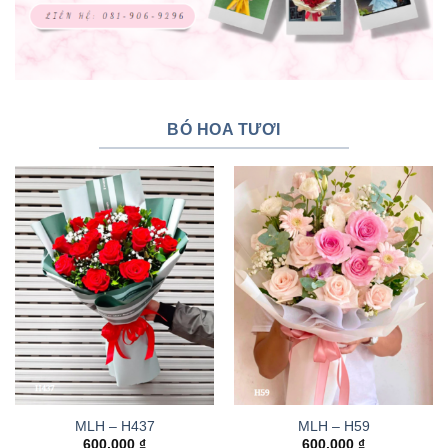
BÓ HOA TƯƠI
MLH – H437
MLH – H59
600.000
₫
600.000
₫