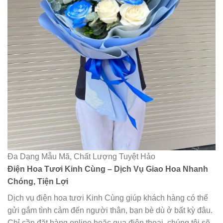
Đa Dạng Mẫu Mã, Chất Lượng Tuyệt Hảo
Điện Hoa Tươi Kinh Cùng – Dịch Vụ Giao Hoa Nhanh
Chóng, Tiện Lợi
Dịch vụ điện hoa tươi Kinh Cùng giúp khách hàng có thể
gửi gắm tình cảm đến người thân, bạn bè dù ở bất kỳ đâu.
Chỉ cần đặt hàng online hoặc qua điện thoại, chúng tôi sẽ