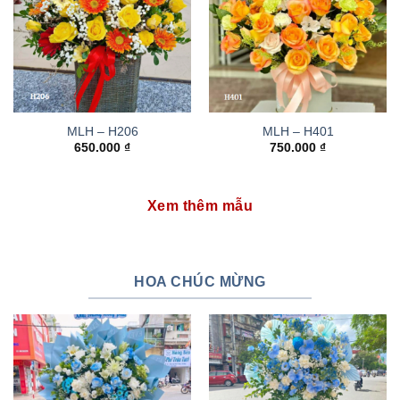
MLH – H206
MLH – H401
650.000
₫
750.000
₫
Xem thêm mẫu
HOA CHÚC MỪNG