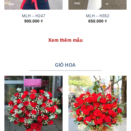
MLH – H247
MLH – H352
900.000
₫
650.000
₫
Xem thêm mẫu
GIỎ HOA