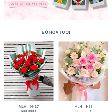
BÓ HOA TƯƠI
MLH – H437
MLH – H59
600.000
₫
600.000
₫