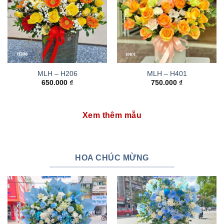
MLH – H206
MLH – H401
650.000
₫
750.000
₫
Xem thêm mẫu
HOA CHÚC MỪNG