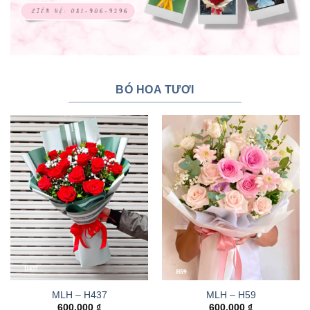
BÓ HOA TƯƠI
MLH – H437
MLH – H59
600.000
₫
600.000
₫