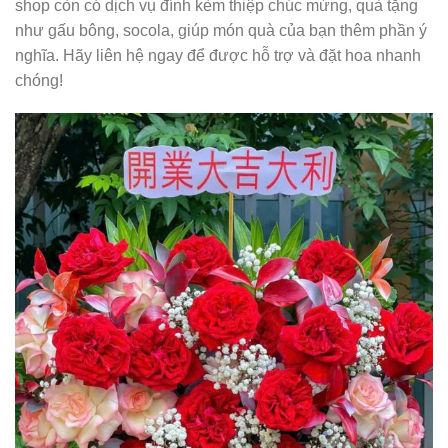
shop còn có dịch vụ đính kèm thiệp chúc mừng, quà tặng
như gấu bông, socola, giúp món quà của bạn thêm phần ý
nghĩa. Hãy liên hệ ngay để được hỗ trợ và đặt hoa nhanh
chóng!