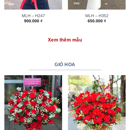
MLH – H247
MLH – H352
900.000
₫
650.000
₫
Xem thêm mẫu
GIỎ HOA