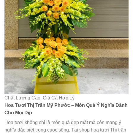
Chất Lượng Cao, Giá Cả Hợp Lý
Hoa Tươi Thị Trấn Mỹ Phước – Món Quà Ý Nghĩa Dành
Cho Mọi Dịp
Hoa tươi không chỉ là món quà đẹp mắt mà còn mang ý
nghĩa đặc biệt trong cuộc sống. Tại shop hoa tươi Thị trấn