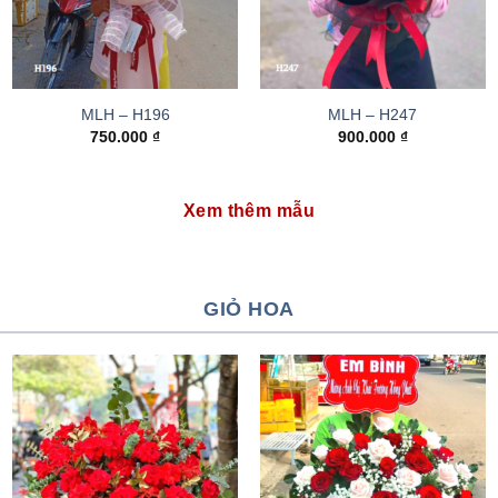
MLH – H196
MLH – H247
750.000
₫
900.000
₫
Xem thêm mẫu
GIỎ HOA