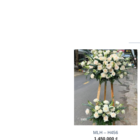
MLH – H456
1.450.000
₫