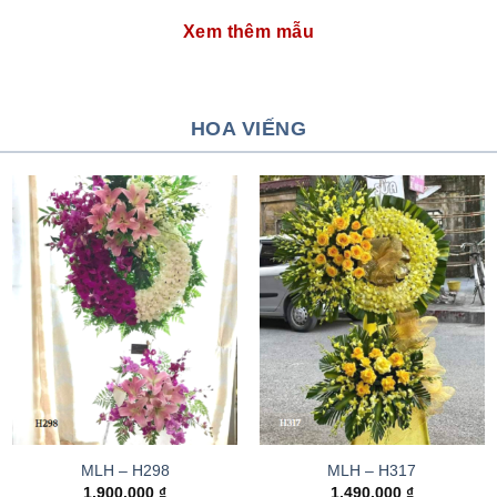
Xem thêm mẫu
HOA VIẾNG
MLH – H298
MLH – H317
1.900.000
₫
1.490.000
₫