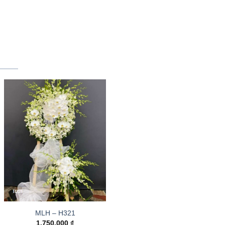
MLH – H321
1.750.000
₫