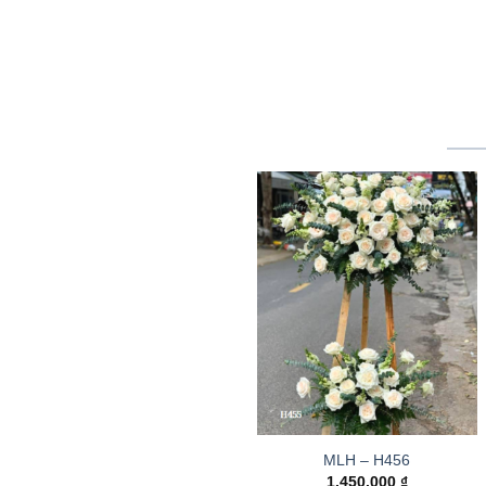
MLH – H456
1.450.000
₫