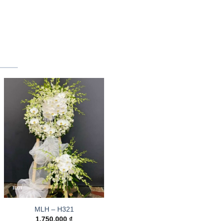
MLH – H321
1.750.000
₫