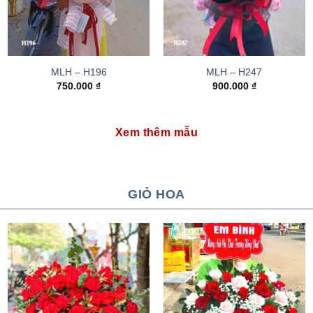
MLH – H196
MLH – H247
750.000
₫
900.000
₫
Xem thêm mẫu
GIỎ HOA