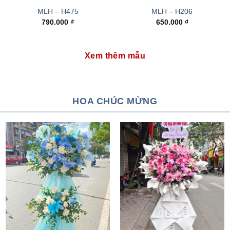
MLH – H475
MLH – H206
790.000
₫
650.000
₫
Xem thêm mẫu
HOA CHÚC MỪNG