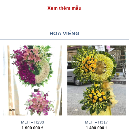
Xem thêm mẫu
HOA VIẾNG
MLH – H298
MLH – H317
1.900.000
₫
1.490.000
₫