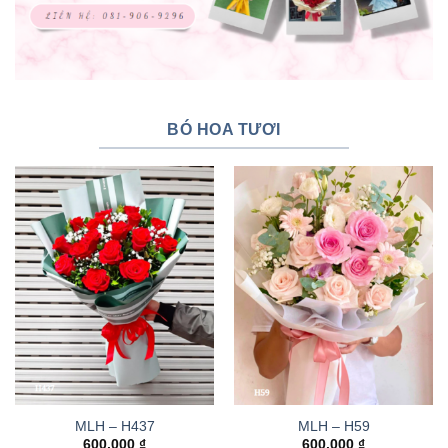
BÓ HOA TƯƠI
MLH – H437
MLH – H59
600.000
₫
600.000
₫