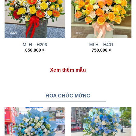
MLH – H206
MLH – H401
650.000
₫
750.000
₫
Xem thêm mẫu
HOA CHÚC MỪNG