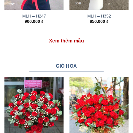
MLH – H247
MLH – H352
900.000
₫
650.000
₫
Xem thêm mẫu
GIỎ HOA