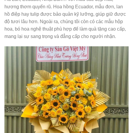
hương thơm quyến rũ. Hoa hồng Ecuador, mẫu đơn, lan
hồ điệp hay tulip được bảo quản kỹ lưỡng, giúp giữ được
độ tươi lâu hơn. Ngoài ra, chúng tôi còn có các mẫu hộp
hoa, bó hoa nghệ thuật phù hợp để làm quà tặng cao cấp,
mang lại sự sang trọng và đẳng cấp cho người nhận.