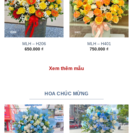
MLH – H206
MLH – H401
650.000
₫
750.000
₫
Xem thêm mẫu
HOA CHÚC MỪNG