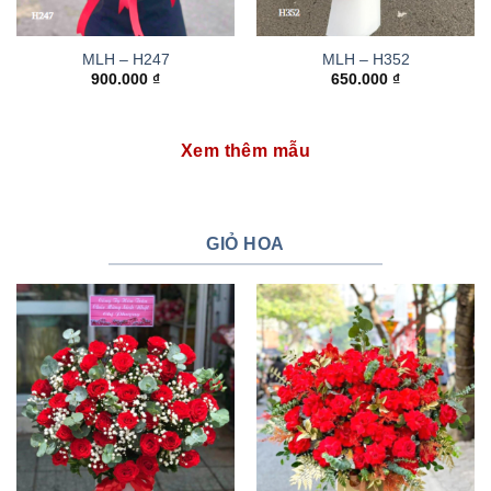
MLH – H247
MLH – H352
900.000
₫
650.000
₫
Xem thêm mẫu
GIỎ HOA