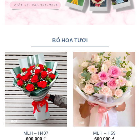
BÓ HOA TƯƠI
MLH – H437
MLH – H59
600.000
₫
600.000
₫