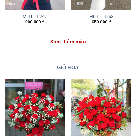
MLH – H247
MLH – H352
900.000
₫
650.000
₫
Xem thêm mẫu
GIỎ HOA