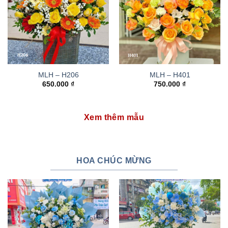
MLH – H206
MLH – H401
650.000
₫
750.000
₫
Xem thêm mẫu
HOA CHÚC MỪNG