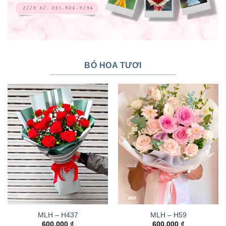
BÓ HOA TƯƠI
MLH – H437
MLH – H59
600.000
₫
600.000
₫