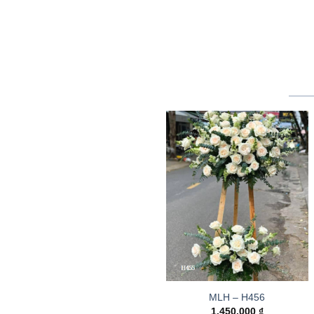
MLH – H456
1.450.000
₫