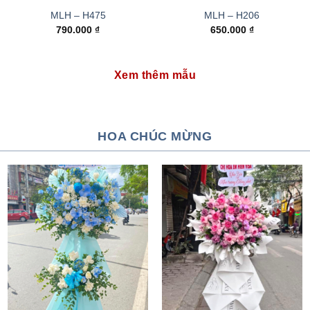
MLH – H475
MLH – H206
790.000
₫
650.000
₫
Xem thêm mẫu
HOA CHÚC MỪNG