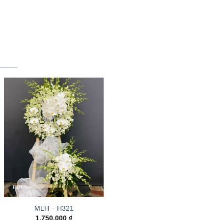
MLH – H321
1.750.000
₫