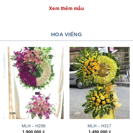
Xem thêm mẫu
HOA VIẾNG
MLH – H298
MLH – H317
1.900.000
₫
1.490.000
₫