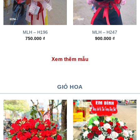
MLH – H196
MLH – H247
750.000
₫
900.000
₫
Xem thêm mẫu
GIỎ HOA