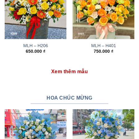
MLH – H206
MLH – H401
650.000
₫
750.000
₫
Xem thêm mẫu
HOA CHÚC MỪNG