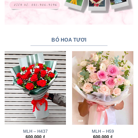
BÓ HOA TƯƠI
MLH – H437
MLH – H59
600.000
₫
600.000
₫