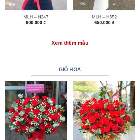
MLH – H247
MLH – H352
900.000
₫
650.000
₫
Xem thêm mẫu
GIỎ HOA