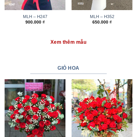
MLH – H247
MLH – H352
900.000
₫
650.000
₫
Xem thêm mẫu
GIỎ HOA