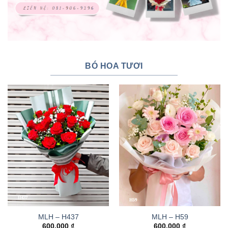
BÓ HOA TƯƠI
MLH – H437
MLH – H59
600.000
₫
600.000
₫