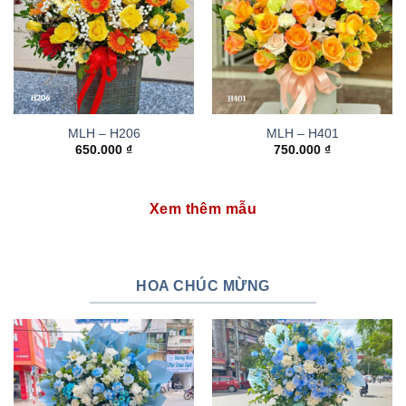
MLH – H206
MLH – H401
650.000
₫
750.000
₫
Xem thêm mẫu
HOA CHÚC MỪNG