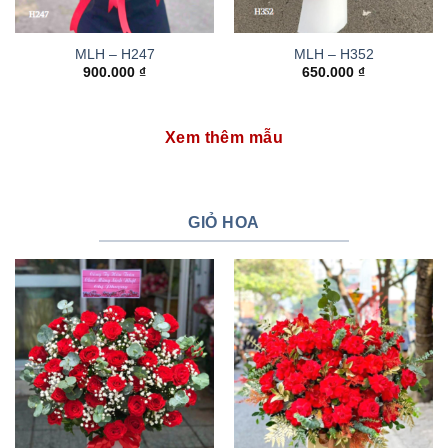
MLH – H247
MLH – H352
900.000
₫
650.000
₫
Xem thêm mẫu
GIỎ HOA