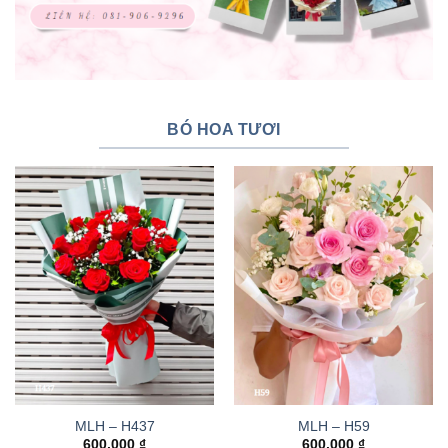
BÓ HOA TƯƠI
MLH – H437
MLH – H59
600.000
₫
600.000
₫