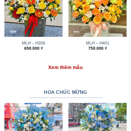
MLH – H206
MLH – H401
650.000
₫
750.000
₫
Xem thêm mẫu
HOA CHÚC MỪNG