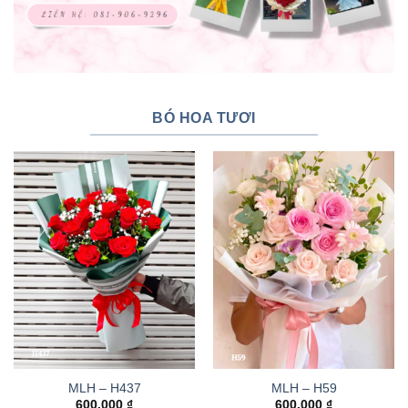
BÓ HOA TƯƠI
MLH – H437
MLH – H59
600.000
₫
600.000
₫