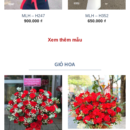
MLH – H247
MLH – H352
900.000
₫
650.000
₫
Xem thêm mẫu
GIỎ HOA