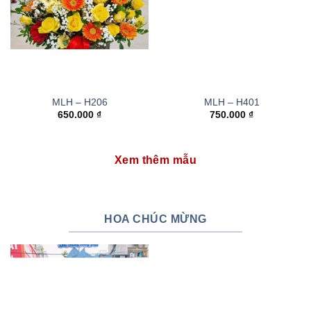
MLH – H206
MLH – H401
650.000
₫
750.000
₫
Xem thêm mẫu
HOA CHÚC MỪNG