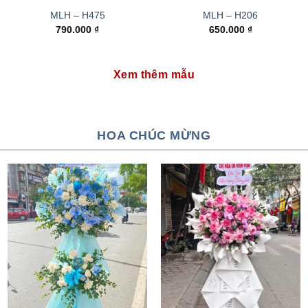
MLH – H475
MLH – H206
790.000
₫
650.000
₫
Xem thêm mẫu
HOA CHÚC MỪNG