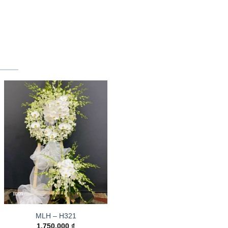
MLH – H321
1.750.000
₫