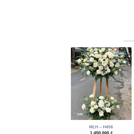
MLH – H456
1.450.000
₫