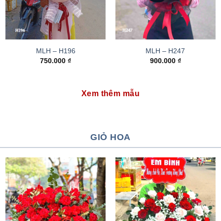
MLH – H196
MLH – H247
750.000
₫
900.000
₫
Xem thêm mẫu
GIỎ HOA