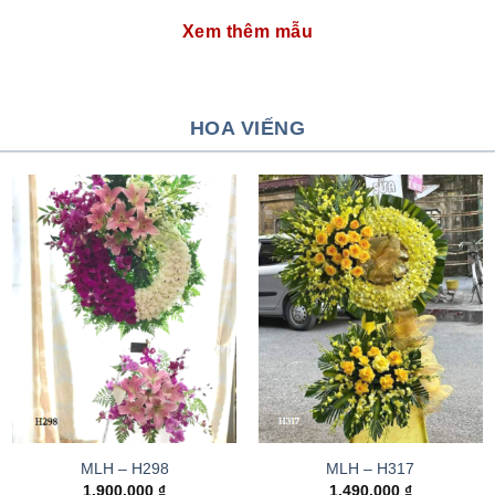
Xem thêm mẫu
HOA VIẾNG
MLH – H298
MLH – H317
1.900.000
₫
1.490.000
₫