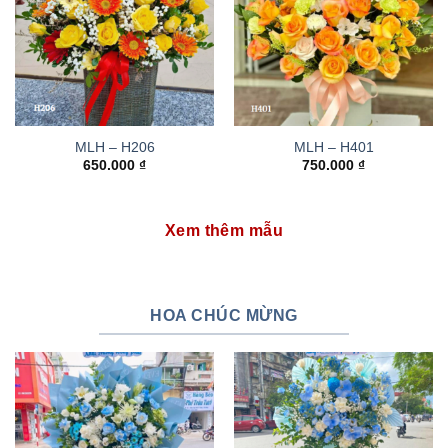
MLH – H206
MLH – H401
650.000
₫
750.000
₫
Xem thêm mẫu
HOA CHÚC MỪNG