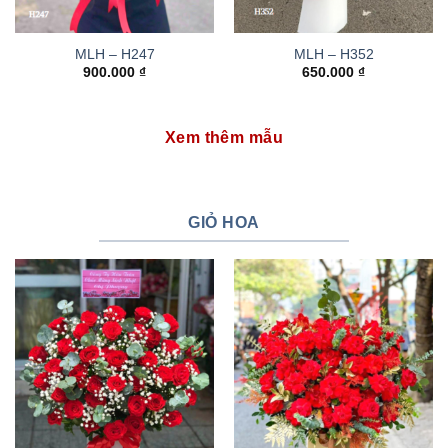
MLH – H247
MLH – H352
900.000
₫
650.000
₫
Xem thêm mẫu
GIỎ HOA