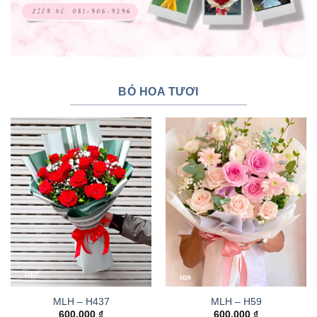
BÓ HOA TƯƠI
MLH – H437
MLH – H59
600.000
₫
600.000
₫