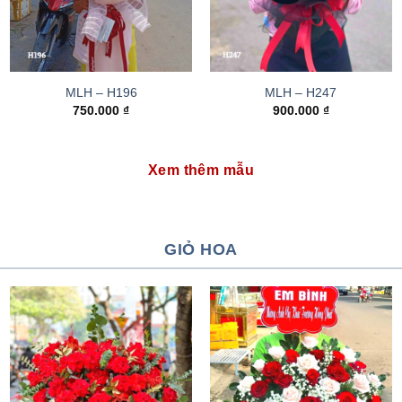
MLH – H196
MLH – H247
750.000
₫
900.000
₫
Xem thêm mẫu
GIỎ HOA