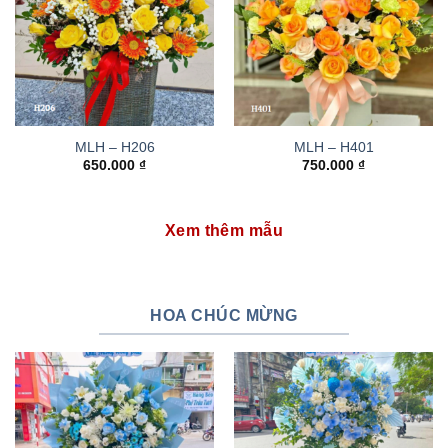
MLH – H206
MLH – H401
650.000
₫
750.000
₫
Xem thêm mẫu
HOA CHÚC MỪNG