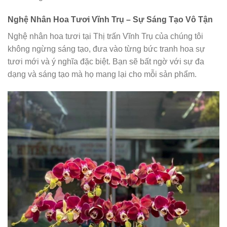
Nghệ Nhân Hoa Tươi Vĩnh Trụ – Sự Sáng Tạo Vô Tận
Nghệ nhân hoa tươi tại Thị trấn Vĩnh Trụ của chúng tôi
không ngừng sáng tạo, đưa vào từng bức tranh hoa sự
tươi mới và ý nghĩa đặc biệt. Bạn sẽ bất ngờ với sự đa
dạng và sáng tạo mà họ mang lại cho mỗi sản phẩm.