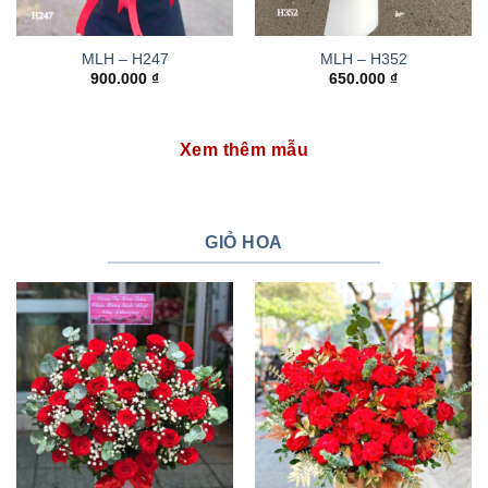
MLH – H247
MLH – H352
900.000
₫
650.000
₫
Xem thêm mẫu
GIỎ HOA