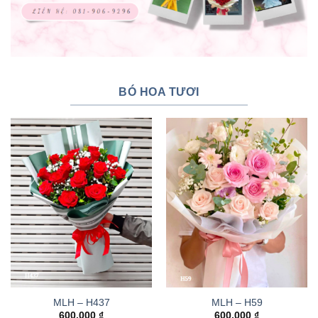
BÓ HOA TƯƠI
MLH – H437
MLH – H59
600.000
₫
600.000
₫